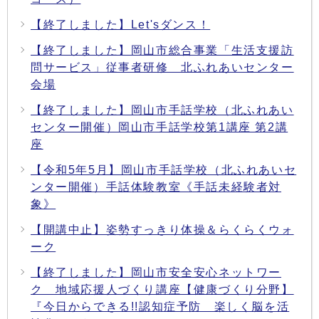
【終了しました】Let'sダンス！
【終了しました】岡山市総合事業「生活支援訪
問サービス」従事者研修 北ふれあいセンター
会場
【終了しました】岡山市手話学校（北ふれあい
センター開催）岡山市手話学校第1講座 第2講
座
【令和5年5月】岡山市手話学校（北ふれあいセ
ンター開催）手話体験教室《手話未経験者対
象》
【開講中止】姿勢すっきり体操＆らくらくウォ
ーク
【終了しました】岡山市安全安心ネットワー
ク 地域応援人づくり講座【健康づくり分野】
『今日からできる!!認知症予防 楽しく脳を活