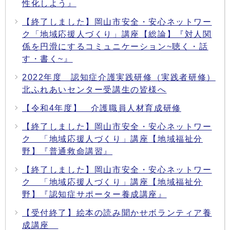
性化しよう』
【終了しました】岡山市安全・安心ネットワー
ク「地域応援人づくり」講座【総論】『対人関
係を円滑にするコミュニケーション~聴く・話
す・書く~』
2022年度 認知症介護実践研修（実践者研修）
北ふれあいセンター受講生の皆様へ
【令和4年度】 介護職員人材育成研修
【終了しました】岡山市安全・安心ネットワー
ク 「地域応援人づくり」講座【地域福祉分
野】『普通救命講習』
【終了しました】岡山市安全・安心ネットワー
ク 「地域応援人づくり」講座【地域福祉分
野】『認知症サポーター養成講座』
【受付終了】絵本の読み聞かせボランティア養
成講座