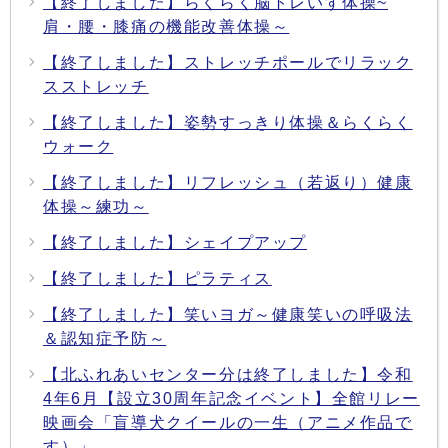
【終了しました】らくらく脳トレいす体操~
肩・腰・膝痛の機能改善体操～
【終了しました】ストレッチポールでリラック
スストレッチ
【終了しました】姿勢すっきり体操＆らくらく
ウォーク
【終了しました】リフレッシュ（若返り）健康
体操～練功～
【終了しました】シェイプアップ
【終了しました】ピラティス
【終了しました】笑いヨガ～健康笑いの呼吸法
＆認知症予防～
【北ふれあいセンター分は終了しました】令和
4年6月【設立30周年記念イベント】全館リレー
映画会「盲導犬クイールの一生（アニメ作品で
す）」