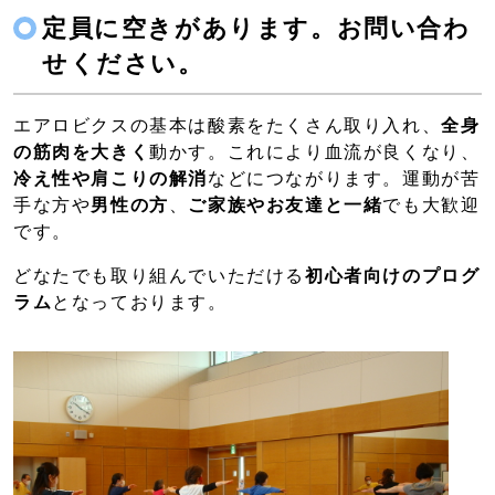
定員に空きがあります。お問い合わ
せください。
エアロビクスの基本は酸素をたくさん取り入れ、
全身
の筋肉を大きく
動かす。これにより血流が良くなり、
冷え性や肩こりの解消
などにつながります。運動が苦
手な方や
男性の方
、
ご家族やお友達と一緒
でも大歓迎
です。
どなたでも取り組んでいただける
初心者向けのプログ
ラム
となっております。