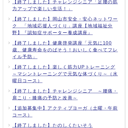
【終了しました】チャレンジシニア「足腰の筋
力アップで楽しい生活！」
【終了しました】岡山市安全・安心ネットワー
ク 「地域応援人づくり」講座【地域福祉分
野】『認知症サポーター養成講座』
【終了しました】健康啓発講座「元気に100
歳、健康寿命をのばそう！おいしく食べてフレ
イル予防」
【終了しました】楽しく筋力UPトレーニング
～マシントレーニングで元気な体づくり～（水
曜日コース）
【終了しました】チャレンジシニア ～腰痛・
肩こり・膝痛の予防と改善～
【追加募集中】アクティブヨーガ（土曜・午前
コース）
【終了しました】たのしくたいそう