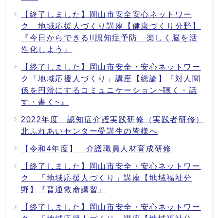
【終了しました】岡山市安全安心ネットワー
ク 地域応援人づくり講座【健康づくり分野】
『今日からできる!!認知症予防 楽しく脳を活
性化しよう』
【終了しました】岡山市安全・安心ネットワー
ク「地域応援人づくり」講座【総論】『対人関
係を円滑にするコミュニケーション~聴く・話
す・書く~』
2022年度 認知症介護実践研修（実践者研修）
北ふれあいセンター受講生の皆様へ
【令和4年度】 介護職員人材育成研修
【終了しました】岡山市安全・安心ネットワー
ク 「地域応援人づくり」講座【地域福祉分
野】『普通救命講習』
【終了しました】岡山市安全・安心ネットワー