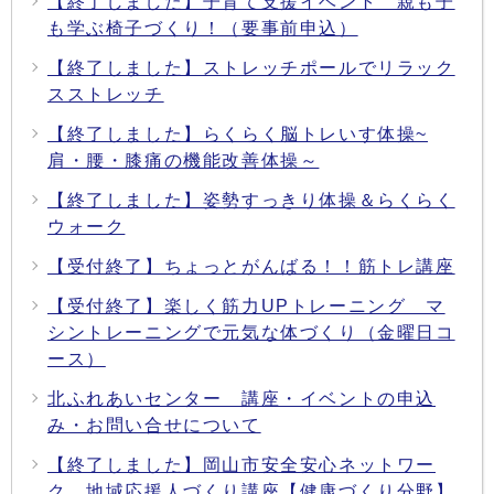
【終了しました】子育て支援イベント 親も子
も学ぶ椅子づくり！（要事前申込）
【終了しました】ストレッチポールでリラック
スストレッチ
【終了しました】らくらく脳トレいす体操~
肩・腰・膝痛の機能改善体操～
【終了しました】姿勢すっきり体操＆らくらく
ウォーク
【受付終了】ちょっとがんばる！！筋トレ講座
【受付終了】楽しく筋力UPトレーニング マ
シントレーニングで元気な体づくり（金曜日コ
ース）
北ふれあいセンター 講座・イベントの申込
み・お問い合せについて
【終了しました】岡山市安全安心ネットワー
ク 地域応援人づくり講座【健康づくり分野】