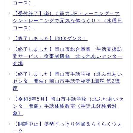
コース）
【受付終了】楽しく筋力UPトレーニング～マ
シントレーニングで元気な体づくり～（水曜日
コース）
【終了しました】Let'sダンス！
【終了しました】岡山市総合事業「生活支援訪
問サービス」従事者研修 北ふれあいセンター
会場
【終了しました】岡山市手話学校（北ふれあい
センター開催）岡山市手話学校第1講座 第2講
座
【令和5年5月】岡山市手話学校（北ふれあいセ
ンター開催）手話体験教室《手話未経験者対
象》
【開講中止】姿勢すっきり体操＆らくらくウォ
ーク