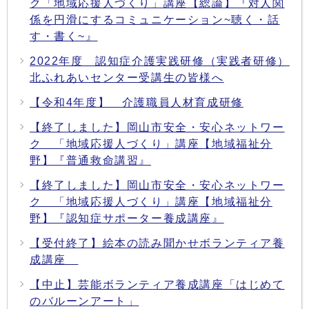
ク「地域応援人づくり」講座【総論】『対人関
係を円滑にするコミュニケーション~聴く・話
す・書く~』
2022年度 認知症介護実践研修（実践者研修）
北ふれあいセンター受講生の皆様へ
【令和4年度】 介護職員人材育成研修
【終了しました】岡山市安全・安心ネットワー
ク 「地域応援人づくり」講座【地域福祉分
野】『普通救命講習』
【終了しました】岡山市安全・安心ネットワー
ク 「地域応援人づくり」講座【地域福祉分
野】『認知症サポーター養成講座』
【受付終了】絵本の読み聞かせボランティア養
成講座
【中止】芸能ボランティア養成講座「はじめて
のバルーンアート」