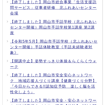
【終了しました】岡山市総合事業「生活支援訪
問サービス」従事者研修 北ふれあいセンター
会場
【終了しました】岡山市手話学校（北ふれあい
センター開催）岡山市手話学校第1講座 第2講
座
【令和5年5月】岡山市手話学校（北ふれあいセ
ンター開催）手話体験教室《手話未経験者対
象》
【開講中止】姿勢すっきり体操＆らくらくウォ
ーク
【終了しました】岡山市安全安心ネットワー
ク 地域応援人づくり講座【健康づくり分野】
『今日からできる!!認知症予防 楽しく脳を活
性化しよう』
【終了しました】岡山市安全・安心ネットワー