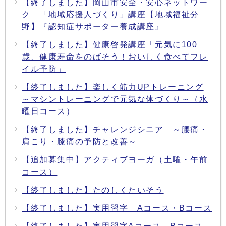
【終了しました】岡山市安全・安心ネットワー
ク 「地域応援人づくり」講座【地域福祉分
野】『認知症サポーター養成講座』
【終了しました】健康啓発講座「元気に100
歳、健康寿命をのばそう！おいしく食べてフレ
イル予防」
【終了しました】楽しく筋力UPトレーニング
～マシントレーニングで元気な体づくり～（水
曜日コース）
【終了しました】チャレンジシニア ～腰痛・
肩こり・膝痛の予防と改善～
【追加募集中】アクティブヨーガ（土曜・午前
コース）
【終了しました】たのしくたいそう
【終了しました】実用習字 Aコース・Bコース