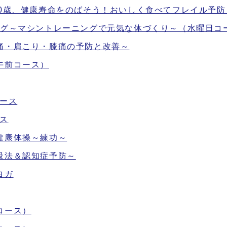
00歳、健康寿命をのばそう！おいしく食べてフレイル予防
ング～マシントレーニングで元気な体づくり～（水曜日コ
痛・肩こり・膝痛の予防と改善～
午前コース）
ース
ス
健康体操～練功～
吸法＆認知症予防～
ヨガ
コース）