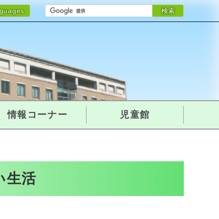
検索
nguages
情報コーナー
児童館
い生活