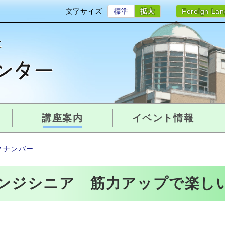
文字サイズ
標準
拡大
Foreign La
講座案内
イベント情報
クナンバー
ンジシニア 筋力アップで楽し