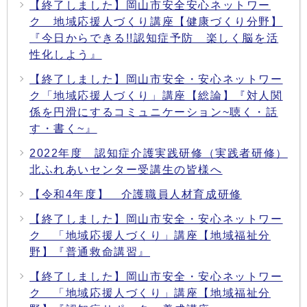
【終了しました】岡山市安全安心ネットワー
ク 地域応援人づくり講座【健康づくり分野】
『今日からできる!!認知症予防 楽しく脳を活
性化しよう』
【終了しました】岡山市安全・安心ネットワー
ク「地域応援人づくり」講座【総論】『対人関
係を円滑にするコミュニケーション~聴く・話
す・書く~』
2022年度 認知症介護実践研修（実践者研修）
北ふれあいセンター受講生の皆様へ
【令和4年度】 介護職員人材育成研修
【終了しました】岡山市安全・安心ネットワー
ク 「地域応援人づくり」講座【地域福祉分
野】『普通救命講習』
【終了しました】岡山市安全・安心ネットワー
ク 「地域応援人づくり」講座【地域福祉分