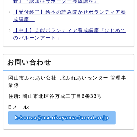
野】『認知症サポーター養成講座』
【受付終了】絵本の読み聞かせボランティア養
成講座
【中止】芸能ボランティア養成講座「はじめて
のバルーンアート」
お問い合わせ
岡山市ふれあい公社 北ふれあいセンター 管理事
業係
住所: 岡山市北区谷万成二丁目6番33号
Eメール:
k-kouza@mx.okayama-fureai.or.jp