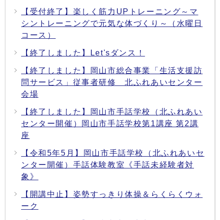
【受付終了】楽しく筋力UPトレーニング～マ
シントレーニングで元気な体づくり～（水曜日
コース）
【終了しました】Let'sダンス！
【終了しました】岡山市総合事業「生活支援訪
問サービス」従事者研修 北ふれあいセンター
会場
【終了しました】岡山市手話学校（北ふれあい
センター開催）岡山市手話学校第1講座 第2講
座
【令和5年5月】岡山市手話学校（北ふれあいセ
ンター開催）手話体験教室《手話未経験者対
象》
【開講中止】姿勢すっきり体操＆らくらくウォ
ーク