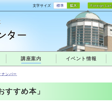
文字サイズ
標準
拡大
Foreign La
講座案内
イベント情報
クナンバー
おすすめ本」