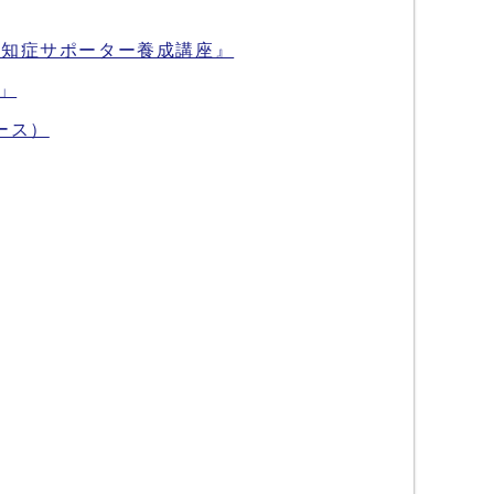
認知症サポーター養成講座』
」
ース）