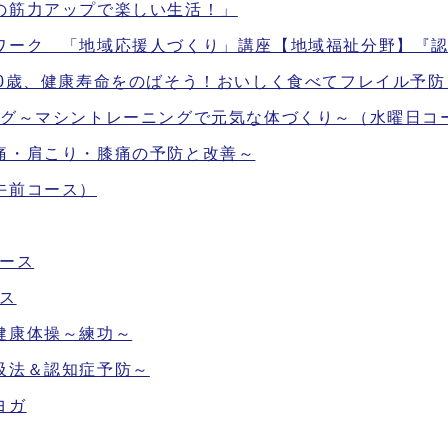
の筋力アップで楽しい生活！」
ワーク 「地域応援人づくり」講座【地域福祉分野】『
00歳、健康寿命をのばそう！おいしく食べてフレイル予防
ング～マシントレーニングで元気な体づくり～（水曜日コ
痛・肩こり・膝痛の予防と改善～
午前コース）
ース
ス
健康体操～練功～
吸法＆認知症予防～
ヨガ