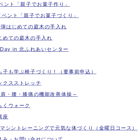
イベント「親子でお菓子作り」
イベント「親子でお菓子づくり」
2弾はじめての庭木の手入れ
じめての庭木の手入れ
ay in 北ふれあいセンター
も子も学ぶ椅子づくり！（要事前申込）
ックスストレッチ
~肩・腰・膝痛の機能改善体操～
らくウォーク
講座
 マシントレーニングで元気な体づくり（金曜日コース）
込み・お問い合せについて