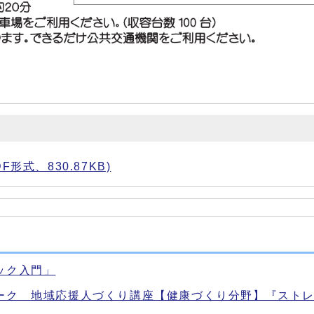
形式、830.87KB)
ック入門」
ーク 地域応援人づくり講座【健康づくり分野】『スト