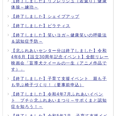
【終了しました】リフレッシュ（若返り）健康
体操～練功～
【終了しました】シェイプアップ
【終了しました】ピラティス
【終了しました】笑いヨガ～健康笑いの呼吸法
＆認知症予防～
【北ふれあいセンター分は終了しました】令和
4年6月【設立30周年記念イベント】全館リレー
映画会「盲導犬クイールの一生（アニメ作品で
す）」
【終了しました】子育て支援イベント 親も子
も学ぶ椅子づくり！（要事前申込）
【終了しました】令和4年7月ふれあいイベン
ト プチ☆北ふれあいまつり～サポくまと認知
症を知ろう！～
【終了しました】令和5年2月 子育て支援イベ