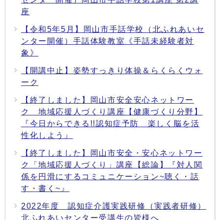
座
【令和5年5月】岡山市手話学校（北ふれあいセ
ンター開催）手話体験教室《手話未経験者対
象》
【開講中止】姿勢すっきり体操＆らくらくウォ
ーク
【終了しました】岡山市安全安心ネットワー
ク 地域応援人づくり講座【健康づくり分野】
『今日からできる!!認知症予防 楽しく脳を活
性化しよう』
【終了しました】岡山市安全・安心ネットワー
ク「地域応援人づくり」講座【総論】『対人関
係を円滑にするコミュニケーション~聴く・話
す・書く~』
2022年度 認知症介護実践研修（実践者研修）
北ふれあいセンター受講生の皆様へ