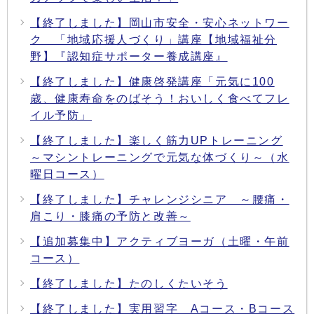
【終了しました】岡山市安全・安心ネットワー
ク 「地域応援人づくり」講座【地域福祉分
野】『認知症サポーター養成講座』
【終了しました】健康啓発講座「元気に100
歳、健康寿命をのばそう！おいしく食べてフレ
イル予防」
【終了しました】楽しく筋力UPトレーニング
～マシントレーニングで元気な体づくり～（水
曜日コース）
【終了しました】チャレンジシニア ～腰痛・
肩こり・膝痛の予防と改善～
【追加募集中】アクティブヨーガ（土曜・午前
コース）
【終了しました】たのしくたいそう
【終了しました】実用習字 Aコース・Bコース