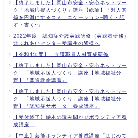
【終了しました】岡山市安全・安心ネットワー
ク「地域応援人づくり」講座【総論】『対人関
係を円滑にするコミュニケーション~聴く・話
す・書く~』
2022年度 認知症介護実践研修（実践者研修）
北ふれあいセンター受講生の皆様へ
【令和4年度】 介護職員人材育成研修
【終了しました】岡山市安全・安心ネットワー
ク 「地域応援人づくり」講座【地域福祉分
野】『普通救命講習』
【終了しました】岡山市安全・安心ネットワー
ク 「地域応援人づくり」講座【地域福祉分
野】『認知症サポーター養成講座』
【受付終了】絵本の読み聞かせボランティア養
成講座
【中止】芸能ボランティア養成講座「はじめて