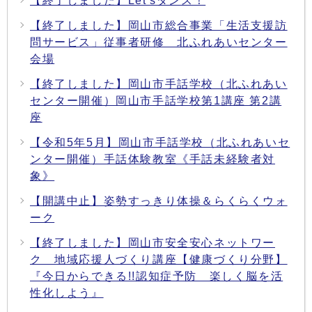
【終了しました】Let'sダンス！
【終了しました】岡山市総合事業「生活支援訪
問サービス」従事者研修 北ふれあいセンター
会場
【終了しました】岡山市手話学校（北ふれあい
センター開催）岡山市手話学校第1講座 第2講
座
【令和5年5月】岡山市手話学校（北ふれあいセ
ンター開催）手話体験教室《手話未経験者対
象》
【開講中止】姿勢すっきり体操＆らくらくウォ
ーク
【終了しました】岡山市安全安心ネットワー
ク 地域応援人づくり講座【健康づくり分野】
『今日からできる!!認知症予防 楽しく脳を活
性化しよう』