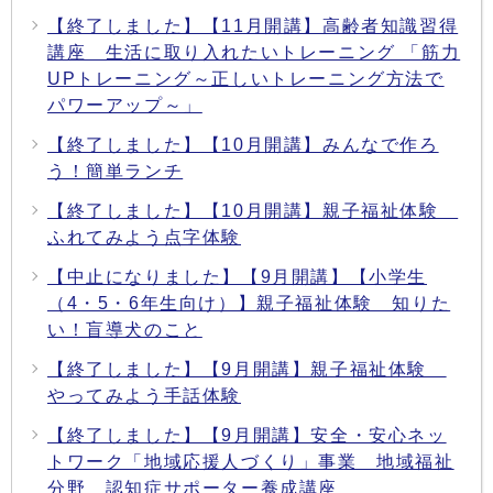
【終了しました】【11月開講】高齢者知識習得
講座 生活に取り入れたいトレーニング 「筋力
UPトレーニング～正しいトレーニング方法で
パワーアップ～」
【終了しました】【10月開講】みんなで作ろ
う！簡単ランチ
【終了しました】【10月開講】親子福祉体験
ふれてみよう点字体験
【中止になりました】【9月開講】【小学生
（4・5・6年生向け）】親子福祉体験 知りた
い！盲導犬のこと
【終了しました】【9月開講】親子福祉体験
やってみよう手話体験
【終了しました】【9月開講】安全・安心ネッ
トワーク「地域応援人づくり」事業 地域福祉
分野 認知症サポーター養成講座