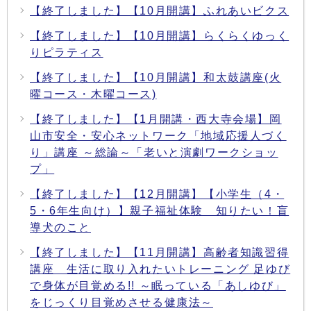
【終了しました】【10月開講】ふれあいビクス
【終了しました】【10月開講】らくらくゆっく
りピラティス
【終了しました】【10月開講】和太鼓講座(火
曜コース・木曜コース)
【終了しました】【1月開講・西大寺会場】岡
山市安全・安心ネットワーク「地域応援人づく
り」講座 ～総論～「老いと演劇ワークショッ
プ」
【終了しました】【12月開講】【小学生（4・
5・6年生向け）】親子福祉体験 知りたい！盲
導犬のこと
【終了しました】【11月開講】高齢者知識習得
講座 生活に取り入れたいトレーニング 足ゆび
で身体が目覚める!! ～眠っている「あしゆび」
をじっくり目覚めさせる健康法～