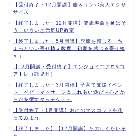
【受付終了・12月開講】腸＆リンパ美人エクサ
サイズ
【終了しました・12月開講】健康寿命を延ばそ
う！いきいき元気UP教室
【終了しました・5月開講】季節を感じる ち
ょっといい寄せ植え教室「初夏を感じる寄せ植
え」
【12月開講・受付終了】エンジョイエアロ&コ
アトレ（託児付）
【終了しました・3月開催】子育て支援イベン
ト ベビーマッサージ＆ふれあい遊び～心とか
らだを癒すタッチケア～
【受付終了・1月開講】おにのマスコットを作
ってみよう
【終了しました】【12月開講】たのしくたいそ
う