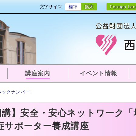
文字サイズ
標準
拡大
Foreign La
講座案内
イベント情報
バックナンバー
開講】安全・安心ネットワーク「
症サポーター養成講座