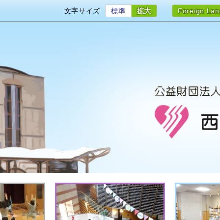
文字サイズ
標準
拡大
Foreign La