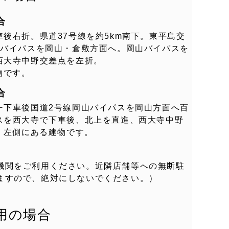
合
後右折。県道37号線を約5km南下。東平島交
山バイパスを岡山・倉敷方面へ。岡山バイパスを
西大寺中野交差点を左折。
物です。
合
ー下車後国道2号線岡山バイパスを岡山方面へ百
スを西大寺で下車後、北上を直進、西大寺中野
、左側にある建物です。
機関をご利用ください。近隣店舗等への無断駐
ますので、絶対にしないでください。）
用の場合