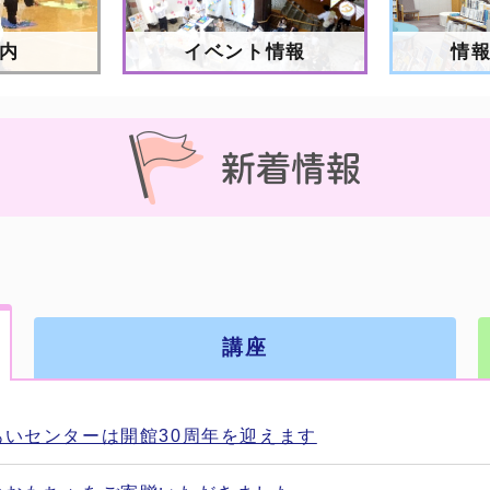
内
イベント情報
情
講座
あいセンターは開館30周年を迎えます