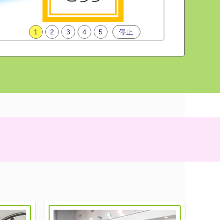
1
2
3
4
5
再生
停止