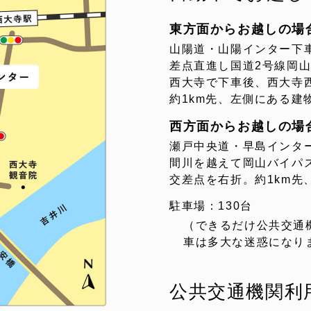
東方面からお越しの場
山陽道・山陽インター下車
差点直進し国道2号線岡
西大寺で下車後、西大寺
約1km先、左側にある建
西方面からお越しの場
瀬戸中央道・早島インタ
間川を越えて岡山バイパ
交差点を右折。約1km先
駐車場：130台
（できるだけ公共交通
車は多大な迷惑になり
公共交通機関利