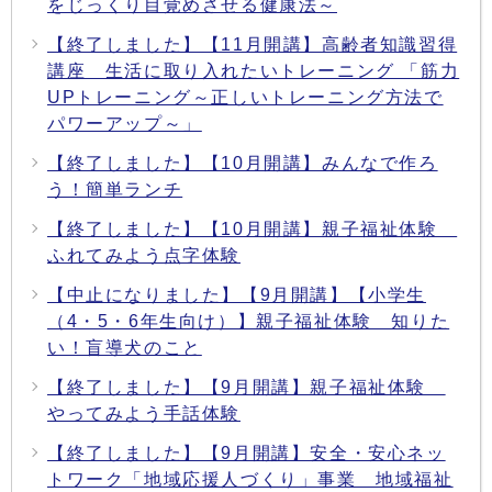
をじっくり目覚めさせる健康法～
【終了しました】【11月開講】高齢者知識習得
講座 生活に取り入れたいトレーニング 「筋力
UPトレーニング～正しいトレーニング方法で
パワーアップ～」
【終了しました】【10月開講】みんなで作ろ
う！簡単ランチ
【終了しました】【10月開講】親子福祉体験
ふれてみよう点字体験
【中止になりました】【9月開講】【小学生
（4・5・6年生向け）】親子福祉体験 知りた
い！盲導犬のこと
【終了しました】【9月開講】親子福祉体験
やってみよう手話体験
【終了しました】【9月開講】安全・安心ネッ
トワーク「地域応援人づくり」事業 地域福祉