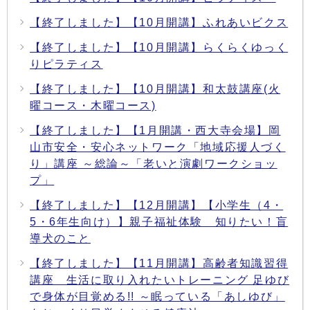
【終了しました】【10月開講】ふれあいビクス
【終了しました】【10月開講】らくらくゆっく
りピラティス
【終了しました】【10月開講】和太鼓講座(火
曜コース・木曜コース)
【終了しました】【1月開講・西大寺会場】岡
山市安全・安心ネットワーク「地域応援人づく
り」講座 ～総論～「老いと演劇ワークショッ
プ」
【終了しました】【12月開講】【小学生（4・
5・6年生向け）】親子福祉体験 知りたい！盲
導犬のこと
【終了しました】【11月開講】高齢者知識習得
講座 生活に取り入れたいトレーニング 足ゆび
で身体が目覚める!! ～眠っている「あしゆび」