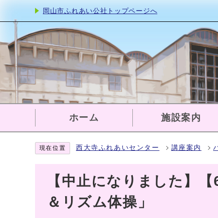
岡山市ふれあい公社トップページへ
ホーム
施設案内
西大寺ふれあいセンター
講座案内
現在位置
【中止になりました】【
＆リズム体操」