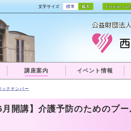
文字サイズ
標準
拡大
Foreign La
講座案内
イベント情報
バックナンバー
6月開講】介護予防のためのプー