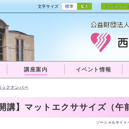
文字サイズ
標準
拡大
Foreign La
講座案内
イベント情報
バックナンバー
月開講】マットエクササイズ（午
ソーシャルサイト