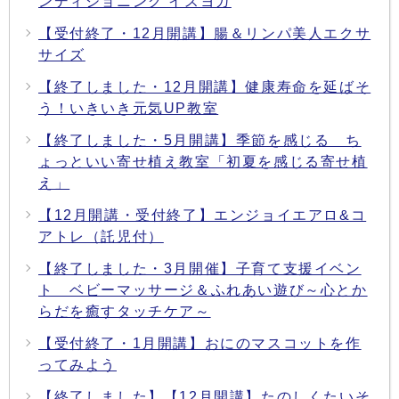
ンディショニング イスヨガ
【受付終了・12月開講】腸＆リンパ美人エクサ
サイズ
【終了しました・12月開講】健康寿命を延ばそ
う！いきいき元気UP教室
【終了しました・5月開講】季節を感じる ち
ょっといい寄せ植え教室「初夏を感じる寄せ植
え」
【12月開講・受付終了】エンジョイエアロ&コ
アトレ（託児付）
【終了しました・3月開催】子育て支援イベン
ト ベビーマッサージ＆ふれあい遊び～心とか
らだを癒すタッチケア～
【受付終了・1月開講】おにのマスコットを作
ってみよう
【終了しました】【12月開講】たのしくたいそ