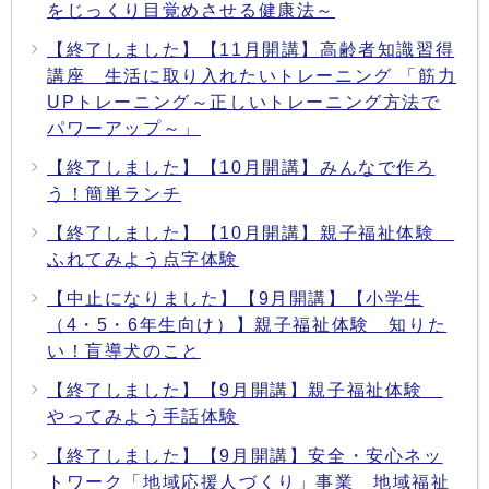
をじっくり目覚めさせる健康法～
【終了しました】【11月開講】高齢者知識習得
講座 生活に取り入れたいトレーニング 「筋力
UPトレーニング～正しいトレーニング方法で
パワーアップ～」
【終了しました】【10月開講】みんなで作ろ
う！簡単ランチ
【終了しました】【10月開講】親子福祉体験
ふれてみよう点字体験
【中止になりました】【9月開講】【小学生
（4・5・6年生向け）】親子福祉体験 知りた
い！盲導犬のこと
【終了しました】【9月開講】親子福祉体験
やってみよう手話体験
【終了しました】【9月開講】安全・安心ネッ
トワーク「地域応援人づくり」事業 地域福祉