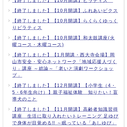
【終了しました】【10月開講】ピラティス
【終了しました】【10月開講】ふれあいビクス
【終了しました】【10月開講】らくらくゆっく
りピラティス
【終了しました】【10月開講】和太鼓講座(火
曜コース・木曜コース)
【終了しました】【1月開講・西大寺会場】岡
山市安全・安心ネットワーク「地域応援人づく
り」講座 ～総論～「老いと演劇ワークショッ
プ」
【終了しました】【12月開講】【小学生（4・
5・6年生向け）】親子福祉体験 知りたい！盲
導犬のこと
【終了しました】【11月開講】高齢者知識習得
講座 生活に取り入れたいトレーニング 足ゆび
で身体が目覚める!! ～眠っている「あしゆび」