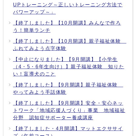
UPトレーニング～正しいトレーニング方法で
パワーアップ～」
【終了しました】【10月開講】みんなで作ろ
う！簡単ランチ
【終了しました】【10月開講】親子福祉体験
ふれてみよう点字体験
【中止になりました】【9月開講】【小学生
（4・5・6年生向け）】親子福祉体験 知りた
い！盲導犬のこと
【終了しました】【9月開講】親子福祉体験
やってみよう手話体験
【終了しました】【9月開講】安全・安心ネッ
トワーク「地域応援人づくり」事業 地域福祉
分野 認知症サポーター養成講座
【終了しました・4月開講】マットエクササイ
ズ（午前コース）