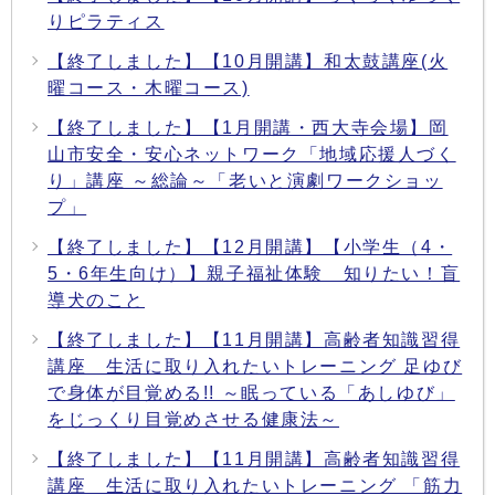
りピラティス
【終了しました】【10月開講】和太鼓講座(火
曜コース・木曜コース)
【終了しました】【1月開講・西大寺会場】岡
山市安全・安心ネットワーク「地域応援人づく
り」講座 ～総論～「老いと演劇ワークショッ
プ」
【終了しました】【12月開講】【小学生（4・
5・6年生向け）】親子福祉体験 知りたい！盲
導犬のこと
【終了しました】【11月開講】高齢者知識習得
講座 生活に取り入れたいトレーニング 足ゆび
で身体が目覚める!! ～眠っている「あしゆび」
をじっくり目覚めさせる健康法～
【終了しました】【11月開講】高齢者知識習得
講座 生活に取り入れたいトレーニング 「筋力