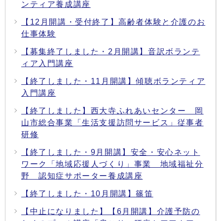
ンティア養成講座
【12月開講・受付終了】高齢者体験と介護のお
仕事体験
【募集終了しました・2月開講】音訳ボランテ
ィア入門講座
【終了しました・11月開講】傾聴ボランティア
入門講座
【終了しました】西大寺ふれあいセンター 岡
山市総合事業「生活支援訪問サービス」従事者
研修
【終了しました・9月開講】安全・安心ネット
ワーク「地域応援人づくり」事業 地域福祉分
野 認知症サポーター養成講座
【終了しました・10月開講】篠笛
【中止になりました】【6月開講】介護予防の