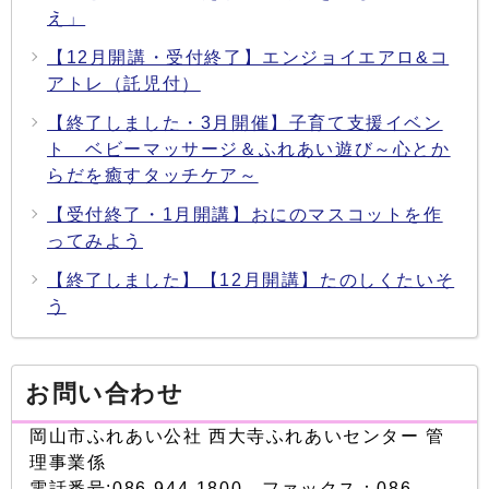
え」
【12月開講・受付終了】エンジョイエアロ&コ
アトレ（託児付）
【終了しました・3月開催】子育て支援イベン
ト ベビーマッサージ＆ふれあい遊び～心とか
らだを癒すタッチケア～
【受付終了・1月開講】おにのマスコットを作
ってみよう
【終了しました】【12月開講】たのしくたいそ
う
お問い合わせ
岡山市ふれあい公社 西大寺ふれあいセンター 管
理事業係
電話番号:086-944-1800 ファックス：086-