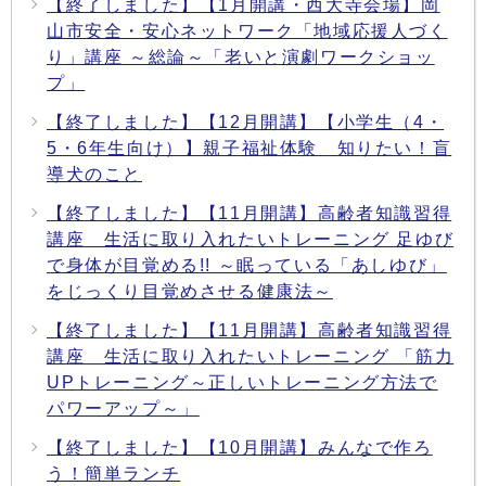
【終了しました】【1月開講・西大寺会場】岡
山市安全・安心ネットワーク「地域応援人づく
り」講座 ～総論～「老いと演劇ワークショッ
プ」
【終了しました】【12月開講】【小学生（4・
5・6年生向け）】親子福祉体験 知りたい！盲
導犬のこと
【終了しました】【11月開講】高齢者知識習得
講座 生活に取り入れたいトレーニング 足ゆび
で身体が目覚める!! ～眠っている「あしゆび」
をじっくり目覚めさせる健康法～
【終了しました】【11月開講】高齢者知識習得
講座 生活に取り入れたいトレーニング 「筋力
UPトレーニング～正しいトレーニング方法で
パワーアップ～」
【終了しました】【10月開講】みんなで作ろ
う！簡単ランチ