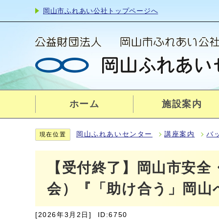
岡山市ふれあい公社トップページへ
ホーム
施設案内
岡山ふれあいセンター
講座案内
バ
現在位置
【受付終了】岡山市安全
会）『「助け合う」岡山
[2026年3月2日]
ID:6750