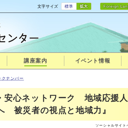
文字サイズ
標準
拡大
Foreign La
講座案内
イベント情報
ックナンバー
・安心ネットワーク 地域応援
へ 被災者の視点と地域力』
ソーシャルサイト