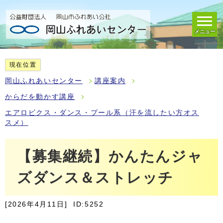
メニュー
現在位置
岡山ふれあいセンター
講座案内
からだを動かす講座
エアロビクス・ダンス・プール系（汗を流したい方オス
スメ）
【募集継続】かんたんジャ
ズダンス＆ストレッチ
[2026年4月11日]
ID:5252