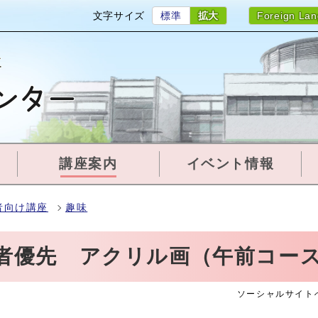
文字サイズ
標準
拡大
Foreign La
講座案内
イベント情報
者向け講座
趣味
齢者優先 アクリル画（午前コー
ソーシャルサイト