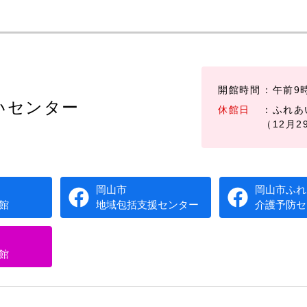
開館時間
：午前9
いセンター
休館日
：ふれあ
（12月
岡山市
岡山市ふれ
館
地域包括支援センター
介護予防セ
館