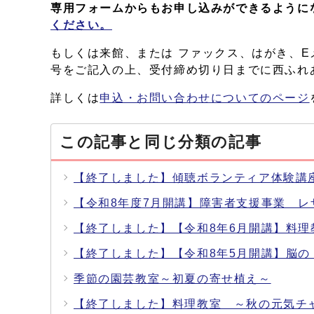
専用フォームからもお申し込みができるように
ください。
もしくは来館、または ファックス、はがき、
号をご記入の上、受付締め切り日までに西ふれ
詳しくは
申込・お問い合わせについてのページ
この記事と同じ分類の記事
【終了しました】傾聴ボランティア体験講
【令和8年度7月開講】障害者支援事業 
【終了しました】【令和8年6月開講】料
【終了しました】【令和8年5月開講】脳
季節の園芸教室～初夏の寄せ植え～
【終了しました】料理教室 ～秋の元気チ