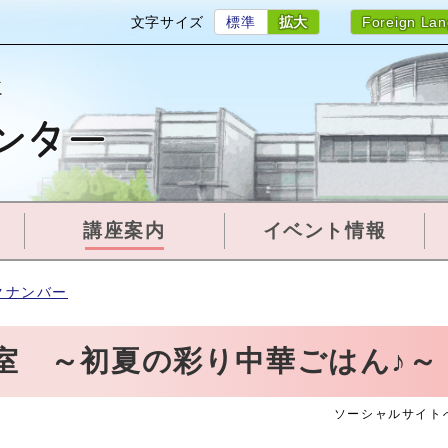
文字サイズ
標準
拡大
Foreign La
講座案内
イベント情報
クナンバー
室 ～初夏の彩り中華ごはん♪～
ソーシャルサイト