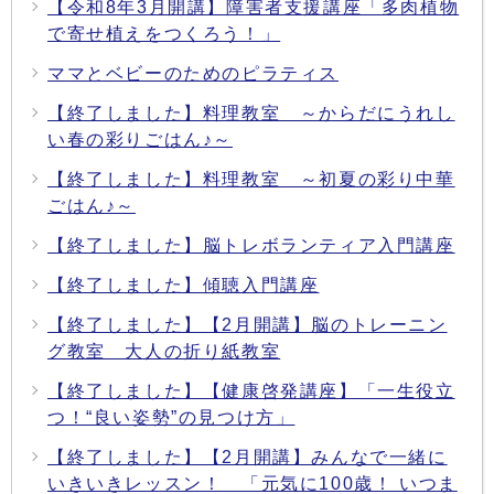
【令和8年3月開講】障害者支援講座「多肉植物
で寄せ植えをつくろう！」
ママとベビーのためのピラティス
【終了しました】料理教室 ～からだにうれし
い春の彩りごはん♪～
【終了しました】料理教室 ～初夏の彩り中華
ごはん♪～
【終了しました】脳トレボランティア入門講座
【終了しました】傾聴入門講座
【終了しました】【2月開講】脳のトレーニン
グ教室 大人の折り紙教室
【終了しました】【健康啓発講座】「一生役立
つ！“良い姿勢”の見つけ方」
【終了しました】【2月開講】みんなで一緒に
いきいきレッスン！ 「元気に100歳！ いつま