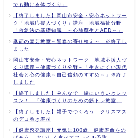
でも動ける体づくり」
【終了しました】岡山市安全・安心ネットワー
ク「地域応援人づくり」講座 地域福祉分野
「救急法の基礎知識 ～心肺蘇生とAED～」
季節の園芸教室～迎春の寄せ植え～ ※終了し
ました
岡山市安全・安心ネットワーク 地域応援人づ
くり講座～健康づくり分野～「生きにくい現代
社会と心の健康～自己信頼のすすめ～」※終了
しました
【終了しました】みんなで一緒にいきいきレッ
スン！ 「健康づくりのための筋トレ教室」
【終了しました】親子でつくろう！クリスマス
のデコ巻き寿司
【健康啓発講座】元気に100歳、健康寿命をの
ばそう！ おいしく食べてフレイル予防