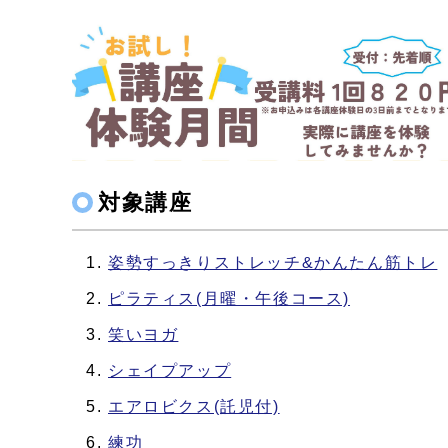
対象講座
姿勢すっきりストレッチ&かんたん筋トレ
ピラティス(月曜・午後コース)
笑いヨガ
シェイプアップ
エアロビクス(託児付)
練功