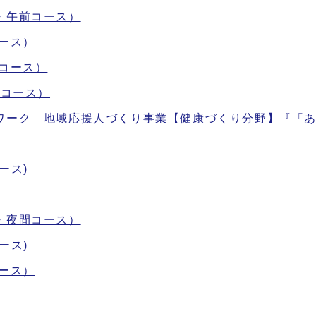
・午前コース）
ース）
コース）
後コース）
ワーク 地域応援人づくり事業【健康づくり分野】『「
ース)
・夜間コース）
ース)
ース）