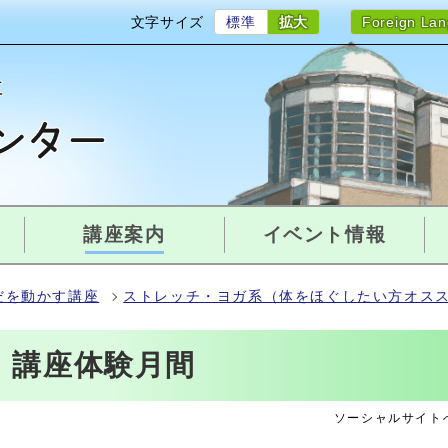
文字サイズ
標準
拡大
Foreign La
講座案内
イベント情報
だを動かす講座
ストレッチ・ヨガ系（体をほぐしたい方オス
! 講座体験月間
ソーシャルサイト