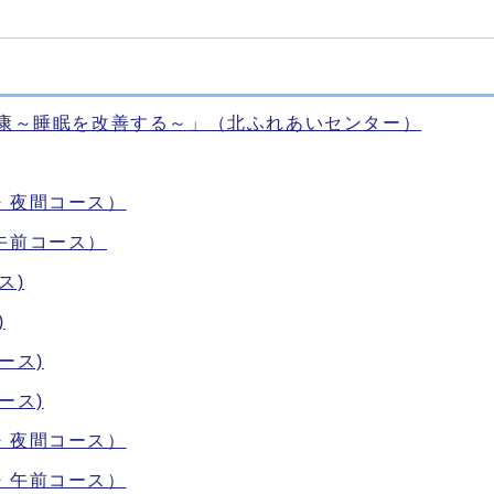
健康～睡眠を改善する～」（北ふれあいセンター）
・夜間コース）
午前コース）
ス)
)
ース)
ース)
・夜間コース）
・午前コース）