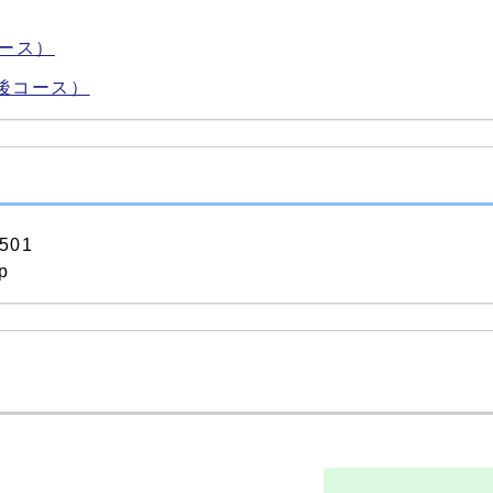
ース）
後コース）
501
p