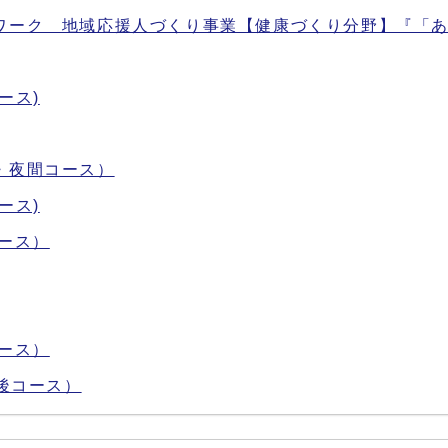
ワーク 地域応援人づくり事業【健康づくり分野】『「
ース)
・夜間コース）
ース)
ース）
ース）
後コース）