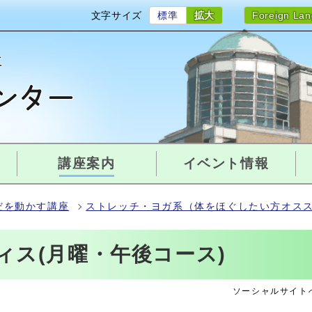
文字サイズ
標準
拡大
Foreign La
講座案内
イベント情報
だを動かす講座
ストレッチ・ヨガ系（体をほぐしたい方オス
ィス(月曜・午後コース)
ソーシャルサイト