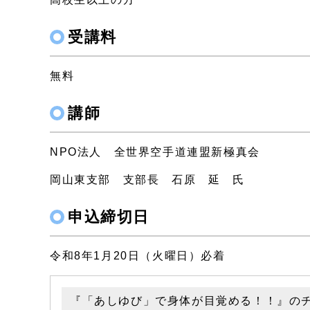
受講料
無料
講師
NPO法人 全世界空手道連盟新極真会
岡山東支部 支部長 石原 延 氏
申込締切日
令和8年1月20日（火曜日）必着
『「あしゆび」で身体が目覚める！！』の