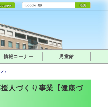
検索
nguages
情報コーナー
児童館
スメ）
応援人づくり事業【健康づ