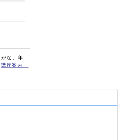
りがな、年
は
講座案内、