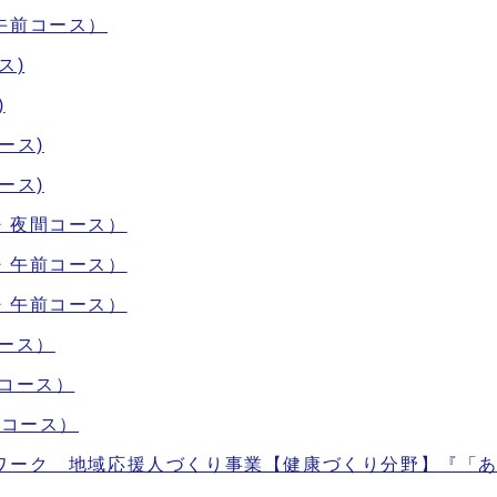
午前コース）
ス)
)
ース)
ース)
・夜間コース）
・午前コース）
・午前コース）
ース）
コース）
後コース）
ワーク 地域応援人づくり事業【健康づくり分野】『「