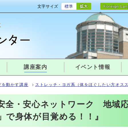
文字サイズ
標準
拡大
Foreign La
講座案内
イベント情報
だを動かす講座
ストレッチ・ヨガ系（体をほぐしたい方オス
安全・安心ネットワーク 地域
」で身体が目覚める！！』