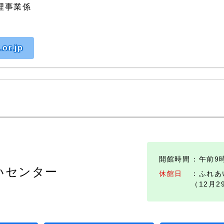
理事業係
or.jp
開館時間
：午前9
いセンター
休館日
：ふれあ
（12月