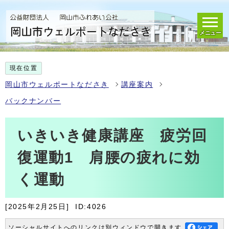
メニュー
現在位置
岡山市ウェルポートなださき
講座案内
バックナンバー
いきいき健康講座 疲労回
復運動1 肩腰の疲れに効
く運動
[2025年2月25日]
ID:4026
ソーシャルサイトへのリンクは別ウィンドウで開きます