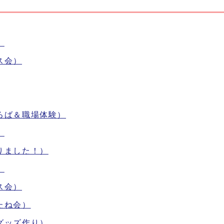
）
ス会）
ひろば＆職場体験）
）
まりました！）
）
ス会）
たね会）
のグッズ作り）