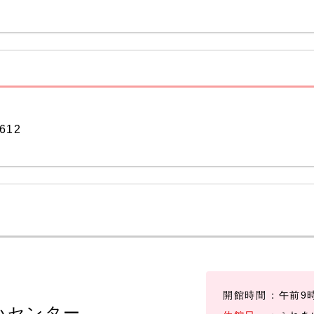
612
開館時間
：午前9
いセンター