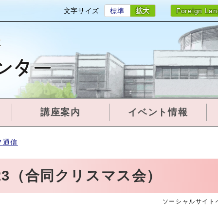
文字サイズ
標準
拡大
Foreign La
講座案内
イベント情報
フ通信
l23（合同クリスマス会）
ソーシャルサイト