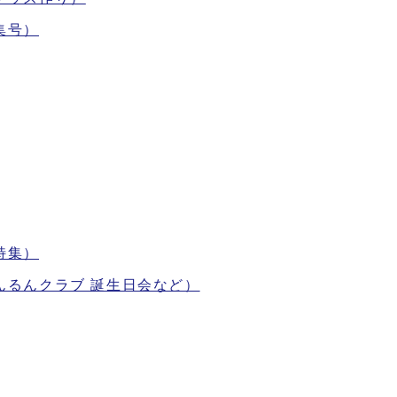
集号）
特集）
るんるんクラブ 誕生日会など）