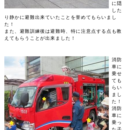
に隠
した
り静かに避難出来ていたことを誉めてもらいまし
た！
また、避難訓練後は避難時、特に注意点する点も教
えてもらうことが出来ました！
消防
車に
乗せ
ても
らい
まし
た！
消防
車に
乗っ
た子