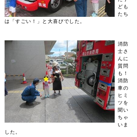
ども
たち
は「すごい！」と大喜びでした。
消防
士さ
んに
質問
も！
消防
車の
ヒミ
ツを
聞い
ちゃ
いま
した。