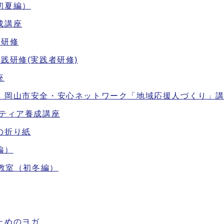
初夏編）
成講座
成研修
践研修(実践者研修)
座
】岡山市安全・安心ネットワーク「地域応援人づくり」
ンティア養成講座
の折り紙
編）
芸教室（初冬編）
ためのヨガ