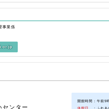
理事業係
.or.jp
開館時間
：午前9
いセンター
休館日
：ふれあ