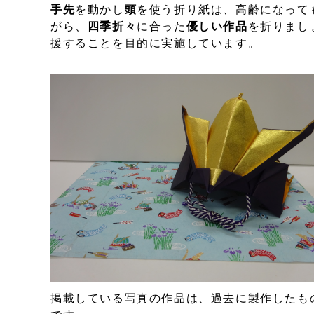
手先
を動かし
頭
を使う折り紙は、高齢になって
がら、
四季折々
に合った
優しい作品
を折りまし
援することを目的に実施しています。
掲載している写真の作品は、過去に製作したも