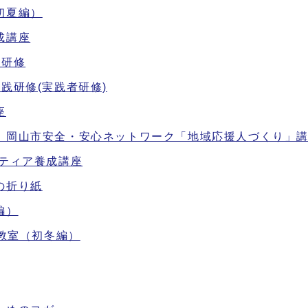
初夏編）
成講座
成研修
践研修(実践者研修)
座
】岡山市安全・安心ネットワーク「地域応援人づくり」
ンティア養成講座
の折り紙
編）
芸教室（初冬編）