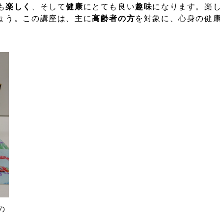
も
楽しく
、そして
健康
にとても良い
趣味
になります。楽
ょう。この講座は、主に
高齢者の方
を対象に、心身の健
の