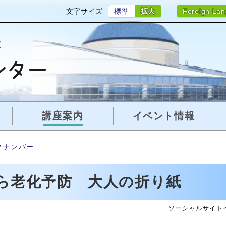
文字サイズ
標準
拡大
Foreign La
講座案内
イベント情報
クナンバー
ら老化予防 大人の折り紙
ソーシャルサイト