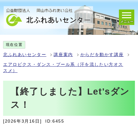
メニュー
現在位置
北ふれあいセンター
講座案内
からだを動かす講座
エアロビクス・ダンス・プール系（汗を流したい方オス
スメ）
【終了しました】Let'sダン
ス！
[2026年3月16日]
ID:6455