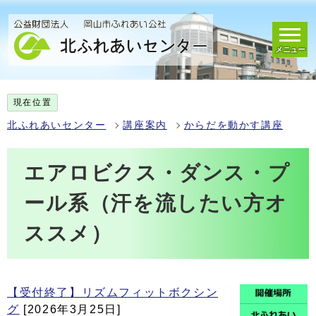
メニュー
現在位置
北ふれあいセンター
講座案内
からだを動かす講座
エアロビクス・ダンス・プ
ール系（汗を流したい方オ
ススメ）
【受付終了】リズムフィットボクシン
グ
[2026年3月25日]