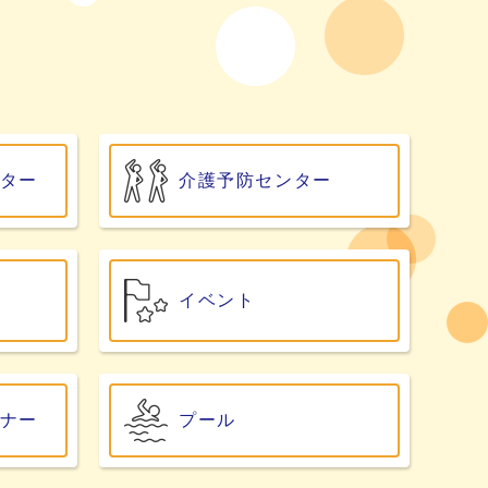
ター
介護予防センター
イベント
ナー
プール