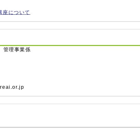
講座について
 管理事業係
ai.or.jp