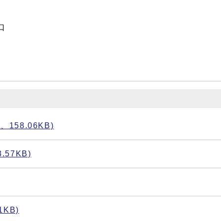
口
58.06KB)
57KB)
KB)