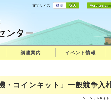
文字サイズ
標準
拡大
Foreign La
講座案内
イベント情報
機・コインキット」一般競争入
ソーシャルサイト