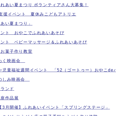
れあい夏まつり ボランティアさん大募集！
て支援イベント 夏休みこどもアトリエ
れあい夏まつり」
ベント おやこでふれあいあそび
ベント ベビーマッサージ＆ふれあいあそび
！お菓子作り教室
くわく映画会
児童福祉週間イベント 「52（ゴートゥー）おやこde
たのしみ映画会
ムランド
講座作品展
【3月開催】ふれあいイベント「スプリングステージ」