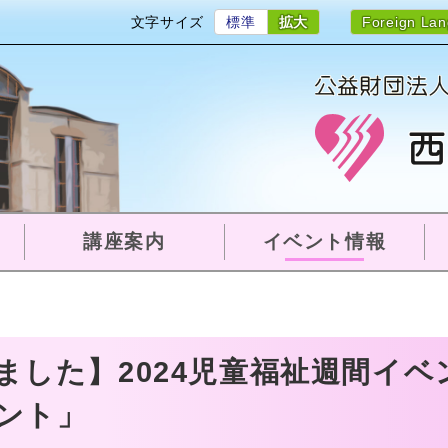
文字サイズ
標準
拡大
Foreign La
講座案内
イベント情報
ました】2024児童福祉週間イ
ント」