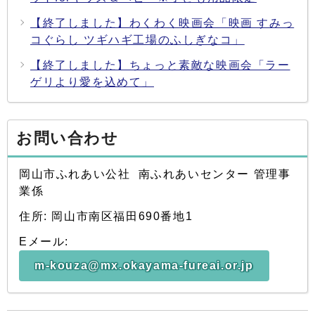
【終了しました】わくわく映画会「映画 すみっ
コぐらし ツギハギ工場のふしぎなコ」
【終了しました】ちょっと素敵な映画会「ラー
ゲリより愛を込めて」
お問い合わせ
岡山市ふれあい公社 南ふれあいセンター 管理事
業係
住所: 岡山市南区福田690番地1
Eメール:
m-kouza@mx.okayama-fureai.or.jp