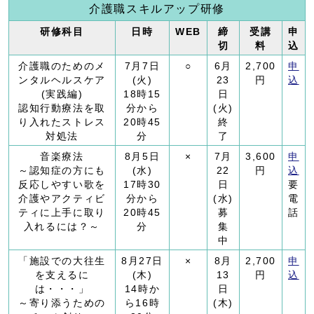
介護職スキルアップ研修
研修科目
日時
WEB
締
受講
申
切
料
込
介護職のためのメ
7月7日
○
6月
2,700
申
ンタルヘルスケア
(火)
23
円
込
(実践編)
18時15
日
認知行動療法を取
分から
(火)
り入れたストレス
20時45
終
対処法
分
了
音楽療法
8月5日
×
7月
3,600
申
～認知症の方にも
(水)
22
円
込
反応しやすい歌を
17時30
日
要
介護やアクティビ
分から
(水)
電
ティに上手に取り
20時45
募
話
入れるには？～
分
集
中
「施設での大往生
8月27日
×
8月
2,700
申
を支えるに
(木)
13
円
込
は・・・」
14時か
日
～寄り添うための
ら16時
(木)