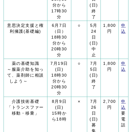
分から
(日)
17時30
終
分
了
意思決定支援と権
6月7日
○
5月
1,800
申
利擁護(基礎編)
（日）
24
円
込
18時30
日
分から
(日)
20時30
中
分
止
薬の基礎知識
7月19日
○
7月
1,800
申
～服薬介助を知っ
(日)
5日
円
込
て、薬剤師に相談
18時30
(日)
しよう～
分から
終
20時30
了
分
介護技術基礎
8月9日
×
7月
2,700
申
「トランスファー
(日)
26
円
込
移動・移乗」
15時か
日
要
ら18時
(日)
電
募
話
集