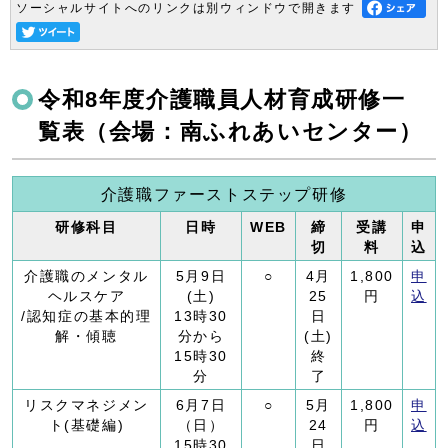
ソーシャルサイトへのリンクは別ウィンドウで開きます
令和8年度介護職員人材育成研修一
覧表（会場：南ふれあいセンター）
介護職ファーストステップ研修
研修科目
日時
WEB
締
受講
申
切
料
込
介護職のメンタル
5月9日
○
4月
1,800
申
ヘルスケア
(土)
25
円
込
/認知症の基本的理
13時30
日
解・傾聴
分から
(土)
15時30
終
分
了
リスクマネジメン
6月7日
○
5月
1,800
申
ト(基礎編)
（日）
24
円
込
15時30
日