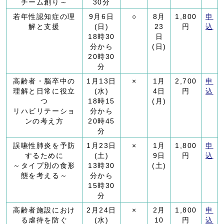
チーム創り～
30分
若年性認知症の理
9月6日
○
8月
1,800
申
解と支援
(日)
23
円
込
18時30
日
分から
(日)
20時30
分
高齢者・脳卒中の
1月13日
×
1月
2,700
申
理解と日常に役立
(水)
4日
円
込
つ
18時15
(月)
リハビリテーショ
分から
ンの考え方
20時45
分
誤嚥性肺炎を予防
1月23日
×
1月
1,800
申
するために
(土)
9日
円
込
～タイプ別の食形
13時30
(土)
態を考える～
分から
15時30
分
高齢者施設におけ
2月24日
×
2月
1,800
申
る虐待を防ぐ
(水)
10
円
込