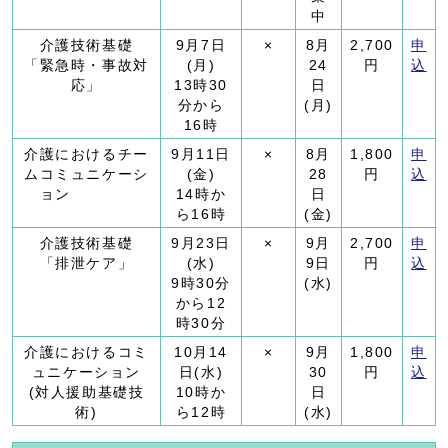
中
介護技術基礎
9月7日
×
8月
2,700
申
「緊急時・事故対
(月)
24
円
込
応」
13時30
日
分から
(月)
16時
介護におけるチー
9月11日
×
8月
1,800
申
ムコミュニケーシ
(金)
28
円
込
ョン
14時か
日
ら16時
(金)
介護技術基礎
9月23日
×
9月
2,700
申
「排泄ケア」
(水)
9日
円
込
9時30分
(水)
から12
時30分
介護におけるコミ
10月14
×
9月
1,800
申
ュニケーション
日(水)
30
円
込
(対人援助基礎技
10時か
日
術)
ら12時
(水)