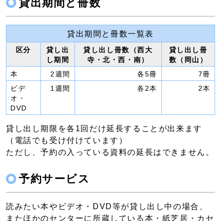
貸出期間と冊数
貸出期間と冊数一覧表
区分
貸し出
貸し出し冊数（西大
貸し出し冊
し期間
寺・北・西・南）
数（岡山）
本
2週間
各5冊
7冊
ビデ
1週間
各2本
2本
オ・
DVD
貸し出し期限を各1回だけ延長することが出来ます
（電話でも受け付けています）
ただし、予約の入っている資料の延長はできません。
予約サービス
読みたい本やビデオ・DVD等が貸し出し中の場合、
またほかのセンターに所蔵している本・紙芝居・カセ