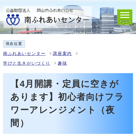
メニュー
現在位置
南ふれあいセンター
講座案内
学びと生きがいづくり
趣味
【4月開講・定員に空きが
あります】初心者向けフラ
ワーアレンジメント（夜
間）